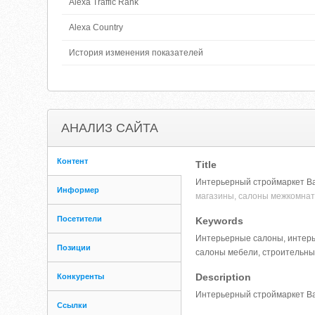
Alexa Traffic Rank
Alexa Country
История изменения показателей
АНАЛИЗ САЙТА
Контент
Title
Интерьерный строймаркет Ва
Информер
магазины, салоны межкомнат
Посетители
Keywords
Интерьерные салоны, интерь
Позиции
салоны мебели, строительны
Description
Конкуренты
Интерьерный строймаркет Ва
Ссылки