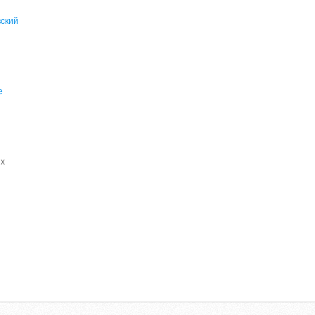
вский
е
ых