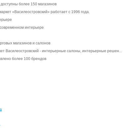
 доступны более 150 магазинов
маркет «Василеостровский» работает с 1996 года.
терьере
 современном интерьере
рговых магазинов и салонов
ет Василеостровский - интерьерные салоны, интерьерные решен...
авлено более 100 брендов
й
т