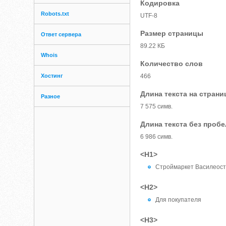
Кодировка
Robots.txt
UTF-8
Размер страницы
Ответ сервера
89.22 КБ
Whois
Количество слов
Хостинг
466
Длина текста на страни
Разное
7 575 симв.
Длина текста без проб
6 986 симв.
<H1>
Строймаркет Василеост
<H2>
Для покупателя
<H3>