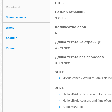
UTF-8
Robots.txt
Размер страницы
Ответ сервера
9.45 КБ
Количество слов
Whois
615
Хостинг
Длина текста на странице
4 279 симв.
Разное
Длина текста без пробелов
3 569 симв.
<H1>
vBAddict.net » World of Tanks statis
<H2>
Hallo vBAddict Nutzer und Fans unse
Hello vBAddict users and fans of our 
About vBAddict