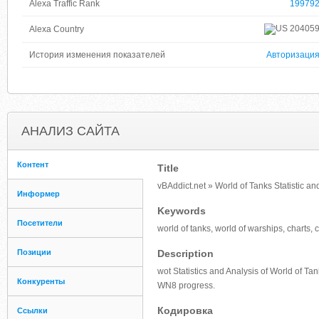
Alexa Traffic Rank
19979
20405
Alexa Country
История изменения показателей
Авторизаци
АНАЛИЗ САЙТА
Контент
Title
vBAddict.net » World of Tanks Statistic a
Информер
Keywords
Посетители
world of tanks, world of warships, charts, cr
Позиции
Description
wot Statistics and Analysis of World of Ta
Конкуренты
WN8 progress.
Кодировка
Ссылки