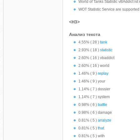
World of Tanks Statistic vBAddict ist 
WOT Statistic Service are supported
<H3>
Анализ текста
4.55% ( 28 )
tank
2.93% ( 18 )
statistic
2.60% ( 16 ) vbaddict
2.60% ( 16 ) world
1.46% ( 9 )
replay
1.46% ( 9 ) your
1.14% ( 7 ) dossier
1.14% ( 7 ) system
0.98% ( 6 )
battle
0.98% ( 6 ) damage
0.81% ( 5 )
analyze
0.81% ( 5 )
that
0.81% ( 5 ) with