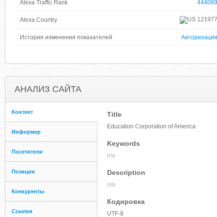
Alexa Traffic Rank
44408
12197
Alexa Country
История изменения показателей
Авторизаци
АНАЛИЗ САЙТА
Контент
Title
Education Corporation of America
Информер
Keywords
Посетители
n/a
Позиции
Description
n/a
Конкуренты
Кодировка
Ссылки
UTF-8