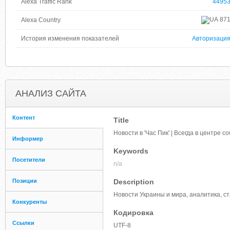
Alexa Traffic Rank
4495
87
Alexa Country
История изменения показателей
Авторизаци
АНАЛИЗ САЙТА
Контент
Title
Новости в 'Час Пик' | Всегда в центре с
Информер
Keywords
Посетители
n/a
Позиции
Description
Новости Украины и мира, аналитика, с
Конкуренты
Кодировка
Ссылки
UTF-8