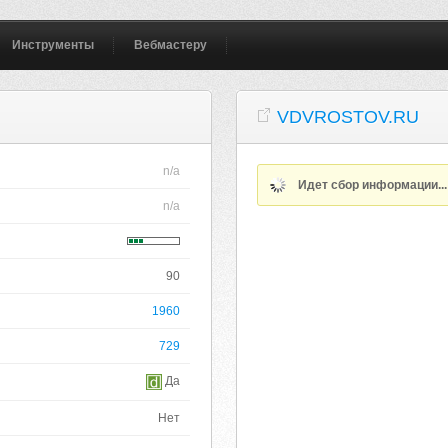
Инструменты
Вебмастеру
VDVROSTOV.RU
n/a
Идет сбор информации..
n/a
90
1960
729
Да
Нет