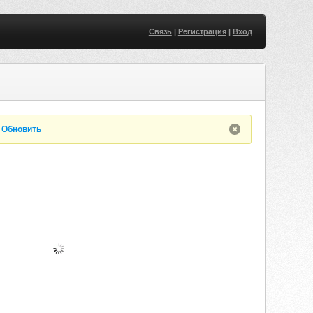
Связь
|
Регистрация
|
Вход
.
Обновить