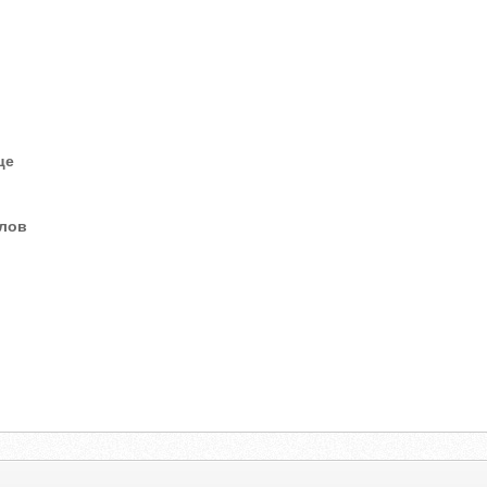
це
елов