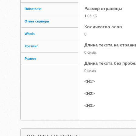
Размер страницы
Robots.txt
1.06 КБ
Ответ сервера
Количество слов
Whois
0
Длина текста на страни
Хостинг
0 симв.
Разное
Длина текста без проб
0 симв.
<H1>
<H2>
<H3>