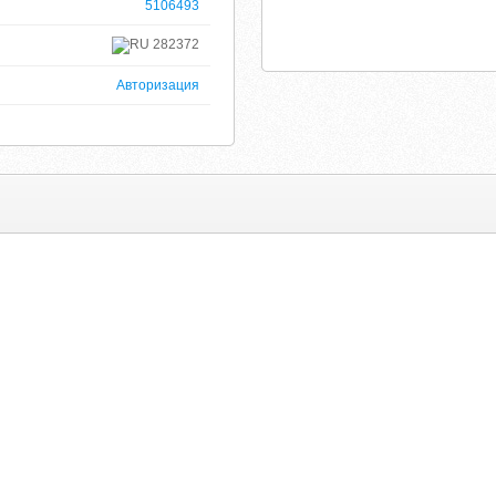
5106493
282372
Авторизация