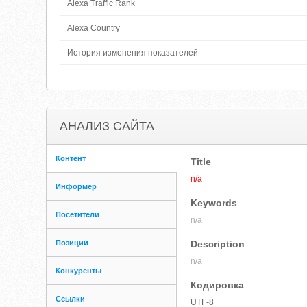
Alexa Traffic Rank
Alexa Country
История изменения показателей
АНАЛИЗ САЙТА
Контент
Title
n/a
Информер
Keywords
Посетители
n/a
Позиции
Description
n/a
Конкуренты
Кодировка
Ссылки
UTF-8