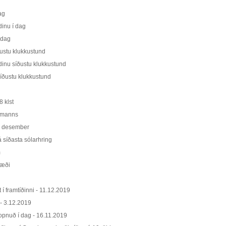
ag
dinu í dag
 dag
ðustu klukkustund
ndinu síðustu klukkustund
íðustu klukkustund
8 klst
amanns
8. desember
á síðasta sólarhring
m
væði
í framtíðinni - 11.12.2019
 - 3.12.2019
 opnuð í dag - 16.11.2019