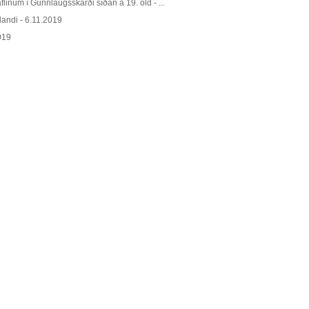
flinum í Gunnlaugsskarði síðan á 19. öld - ...
slandi - 6.11.2019
2019