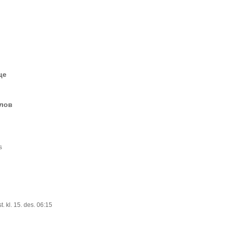
це
елов
s
t. kl. 15. des. 06:15