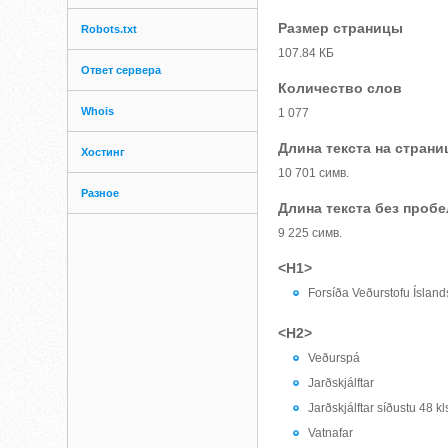
Размер страницы
Robots.txt
107.84 КБ
Ответ сервера
Количество слов
Whois
1 077
Длина текста на страни
Хостинг
10 701 симв.
Разное
Длина текста без проб
9 225 симв.
<H1>
Forsíða Veðurstofu Ísland
<H2>
Veðurspá
Jarðskjálftar
Jarðskjálftar síðustu 48 kls
Vatnafar