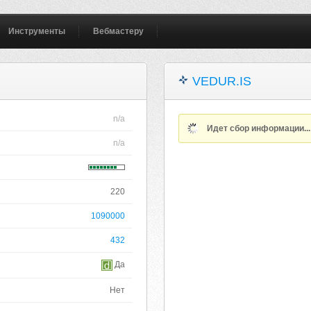
Инструменты
Вебмастеру
VEDUR.IS
n/a
Идет сбор информации..
n/a
220
1090000
432
Да
Нет