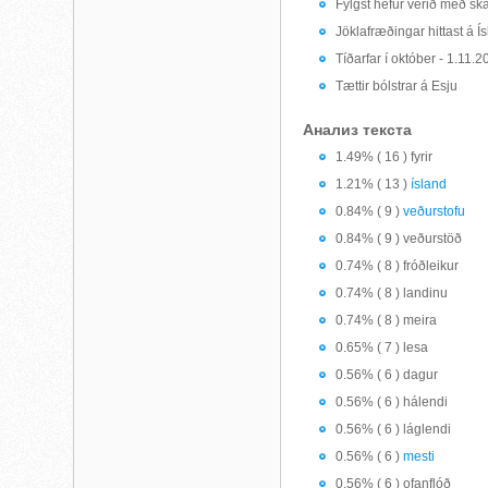
Fylgst hefur verið með ska
Jöklafræðingar hittast á Í
Tíðarfar í október - 1.11.
Tættir bólstrar á Esju
Анализ текста
1.49% ( 16 ) fyrir
1.21% ( 13 )
ísland
0.84% ( 9 )
veðurstofu
0.84% ( 9 ) veðurstöð
0.74% ( 8 ) fróðleikur
0.74% ( 8 ) landinu
0.74% ( 8 ) meira
0.65% ( 7 ) lesa
0.56% ( 6 ) dagur
0.56% ( 6 ) hálendi
0.56% ( 6 ) láglendi
0.56% ( 6 )
mesti
0.56% ( 6 ) ofanflóð