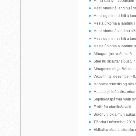
Finna spá fyrir veðurstöð
Mesti vindur á landinu í d
Mesti og minnsti hiti á lan
Mesta úrkoma á landinu í
Mesti vindur á landinu sí
Mesti og minnsti hiti á la
Mesta úrkoma á landinu s
Athugun fyrir veðurstöð
Stærstu skjálftar síðustu 4
Athugasemdir jarðvísind
Vikuyfirlit 2. desember - 
Meðaltal rennslis og hita 
Mat á snjóflóðaaðstæðu
Snjóflóðaspá fyrir valin s
Fréttir frá ofanflóðavakt
Bráðnun jökla mun aukast 
Tíðarfar í nóvember 2019
Eldfjallavefsjá á íslensku