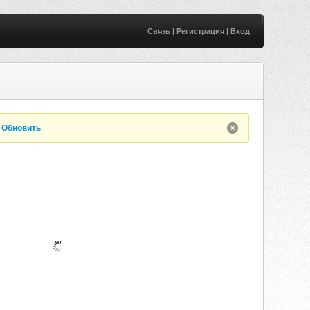
Связь
|
Регистрация
|
Вход
.
Обновить