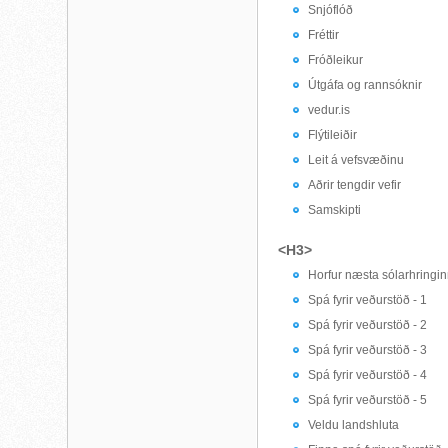
Snjóflóð
Fréttir
Fróðleikur
Útgáfa og rannsóknir
vedur.is
Flýtileiðir
Leit á vefsvæðinu
Aðrir tengdir vefir
Samskipti
<H3>
Horfur næsta sólarhringi
Spá fyrir veðurstöð - 1
Spá fyrir veðurstöð - 2
Spá fyrir veðurstöð - 3
Spá fyrir veðurstöð - 4
Spá fyrir veðurstöð - 5
Veldu landshluta