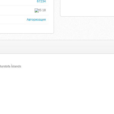
67234
18
Авторизация
ðurstofa Íslands