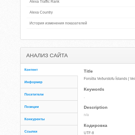
Alexa Traffic Rank
Alexa Country
История изменения показателей
АНАЛИЗ САЙТА
Контент
Title
Forsíða Veðurstofu Íslands | Ve
Информер
Keywords
Посетители
.
Позиции
Description
n/a
Конкуренты
Кодировка
Ссылки
UTF-8