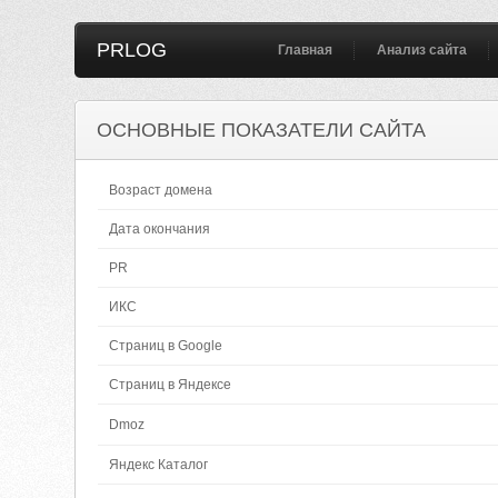
PRLOG
Главная
Анализ сайта
ОСНОВНЫЕ ПОКАЗАТЕЛИ САЙТА
Возраст домена
Дата окончания
PR
ИКС
Страниц в Google
Страниц в Яндексе
Dmoz
Яндекс Каталог