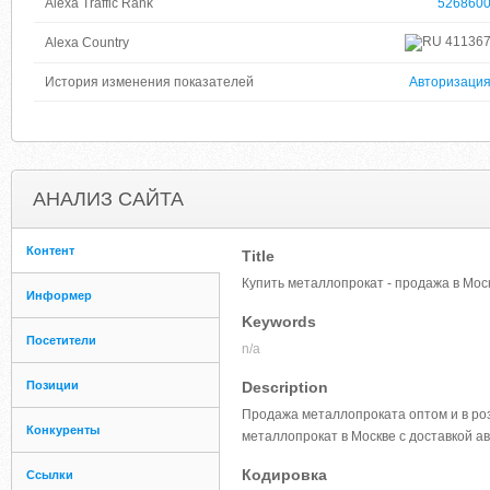
Alexa Traffic Rank
526860
41136
Alexa Country
История изменения показателей
Авторизаци
АНАЛИЗ САЙТА
Контент
Title
Купить металлопрокат - продажа в Мос
Информер
Keywords
Посетители
n/a
Позиции
Description
Продажа металлопроката оптом и в розн
Конкуренты
металлопрокат в Москве с доставкой а
Кодировка
Ссылки