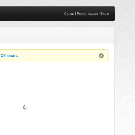
Связь
|
Регистрация
|
Вход
.
Обновить