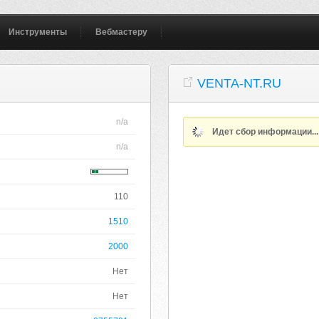
Инструменты
Вебмастеру
VENTA-NT.RU
n/a
Идет сбор информации..
n/a
110
1510
2000
Нет
Нет