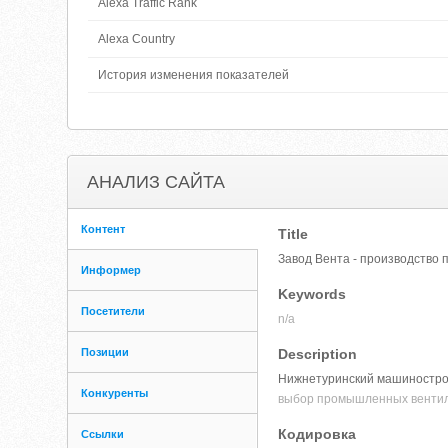
Alexa Traffic Rank
Alexa Country
История изменения показателей
АНАЛИЗ САЙТА
Контент
Title
Завод Вента - производство
Информер
Keywords
Посетители
n/a
Позиции
Description
Нижнетуринский машинострои
Конкуренты
выбор промышленных вентил
Кодировка
Ссылки