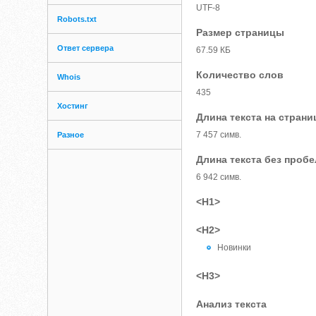
UTF-8
Robots.txt
Размер страницы
Ответ сервера
67.59 КБ
Количество слов
Whois
435
Хостинг
Длина текста на страни
7 457 симв.
Разное
Длина текста без проб
6 942 симв.
<H1>
<H2>
Новинки
<H3>
Анализ текста