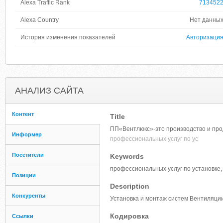
Alexa Traffic Rank
713452
Alexa Country
Нет данны
История изменения показателей
Авторизаци
АНАЛИЗ САЙТА
Контент
Title
ПП«Вентлюкс»-это производство и про
Информер
профессиональных услуг по ус
Посетители
Keywords
профессиональных услуг по установке
Позиции
Description
Конкуренты
Установка и монтаж систем Вентиляци
Кодировка
Ссылки