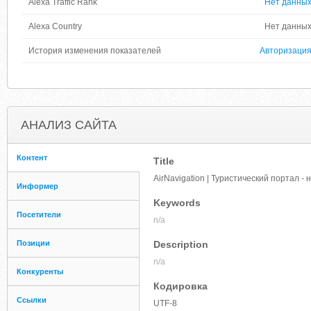
Alexa Traffic Rank
Нет данны
Alexa Country
Нет данны
История изменения показателей
Авторизаци
АНАЛИЗ САЙТА
Контент
Title
AirNavigation | Туристический портал -
Информер
Keywords
Посетители
n/a
Позиции
Description
n/a
Конкуренты
Кодировка
Ссылки
UTF-8