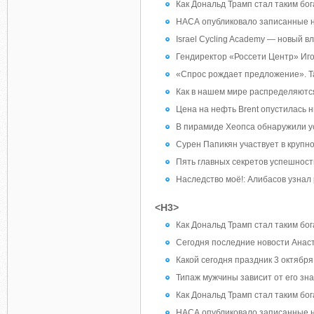
Как Дональд Трамп стал таким бо
НАСА опубликовало записанные н
Israel Cycling Academy — новый 
Гендиректор «Россети Центр» Иго
«Спрос рождает предложение». Та
Как в нашем мире распределяются
Цена на нефть Brent опустилась 
В пирамиде Хеопса обнаружили у
Сурен Папикян участвует в крупн
Пять главных секретов успешност
Наследство моё!: Алибасов узнал
<H3>
Как Дональд Трамп стал таким бо
Сегодня последние новости Анаста
Какой сегодня праздник 3 октября
Типаж мужчины зависит от его зна
Как Дональд Трамп стал таким бо
НАСА опубликовало записанные н