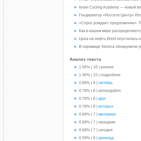
Israel Cycling Academy — новый 
Гендиректор «Россети Центр» Иго
«Спрос рождает предложение». Та
Как в нашем мире распределяются
Цена на нефть Brent опустилась 
В пирамиде Хеопса обнаружили у
Анализ текста
1.56% ( 16 ) разное
1.46% ( 15 ) подробнее
0.88% ( 9 )
октябрь
0.78% ( 8 ) airnavigation
0.78% ( 8 )
друг
0.78% ( 8 )
которых
0.68% ( 7 )
материал
0.68% ( 7 ) праздник
0.68% ( 7 ) сегодня
0.59% ( 6 )
дональд