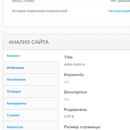
Alexa Country
Нет данны
История изменения показателей
Авторизаци
АНАЛИЗ САЙТА
Контент
Title
vetra-more.ru
Информер
Keywords
Посетители
n/a
Позиции
Description
n/a
Конкуренты
Кодировка
Ссылки
UTF-8
Размер страницы
Robots.txt