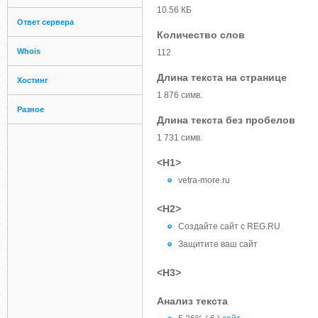
10.56 КБ
Ответ сервера
Количество слов
Whois
112
Длина текста на странице
Хостинг
1 876 симв.
Разное
Длина текста без пробелов
1 731 симв.
<H1>
vetra-more.ru
<H2>
Создайте сайт c REG.RU
Защитите ваш сайт
<H3>
Анализ текста