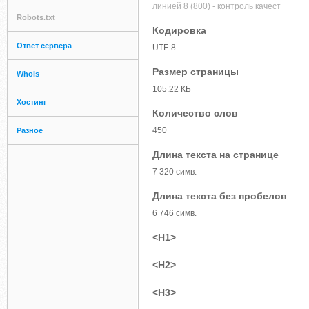
линией 8 (800) - контроль качест
Robots.txt
Кодировка
Ответ сервера
UTF-8
Размер страницы
Whois
105.22 КБ
Хостинг
Количество слов
450
Разное
Длина текста на странице
7 320 симв.
Длина текста без пробелов
6 746 симв.
<H1>
<H2>
<H3>