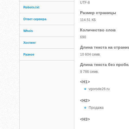
UTF-8
Robots.txt
Размер страницы
Ответ сервера
114.51 КБ
Количество слов
Whois
690
Хостинг
Длина текста на страни
10 604 симв.
Разное
Длина текста без проб
9 786 симв.
<H1>
vgorode26.ru
<H2>
Продажа
<H3>