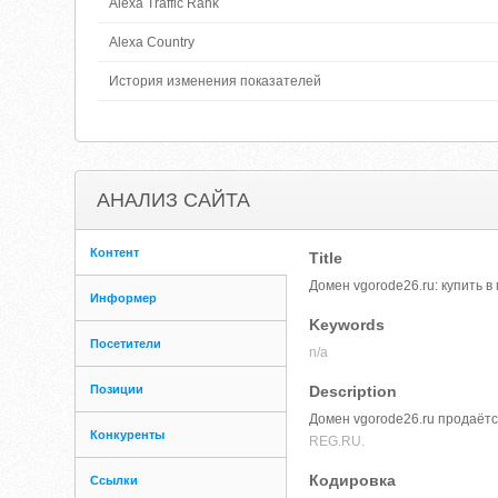
Alexa Traffic Rank
Alexa Country
История изменения показателей
АНАЛИЗ САЙТА
Контент
Title
Домен vgorode26.ru: купить 
Информер
Keywords
Посетители
n/a
Позиции
Description
Домен vgorode26.ru продаётс
Конкуренты
REG.RU.
Кодировка
Ссылки