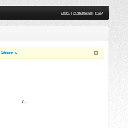
Связь
|
Регистрация
|
Вход
.
Обновить