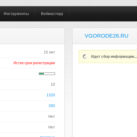
Инструменты
Вебмастеру
VGORODE26.RU
15 лет
Идет сбор информации..
Истек срок регистрации
10
1320
260
Нет
Нет