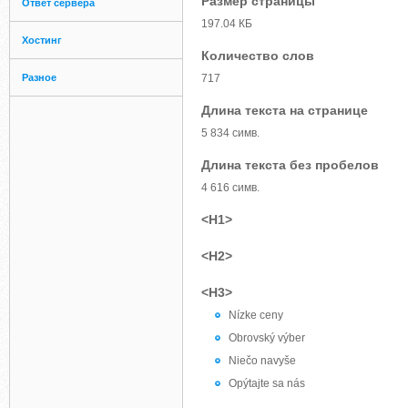
Размер страницы
Ответ сервера
197.04 КБ
Хостинг
Количество слов
Разное
717
Длина текста на странице
5 834 симв.
Длина текста без пробелов
4 616 симв.
<H1>
<H2>
<H3>
Nízke ceny
Obrovský výber
Niečo navyše
Opýtajte sa nás