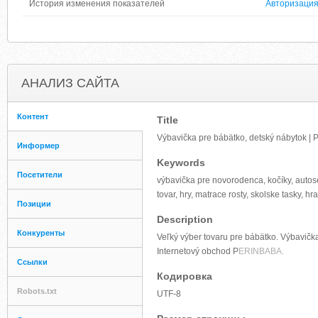
История изменения показателей
Авторизаци
АНАЛИЗ САЙТА
Контент
Title
Výbavička pre bábätko, detský nábytok | 
Информер
Keywords
Посетители
výbavička pre novorodenca, kočíky, autose
tovar, hry, matrace rosty, skolske tasky, hr
Позиции
Description
Конкуренты
Veľký výber tovaru pre bábätko. Výbavička
Internetový obchod P
ERINBABA.
Ссылки
Кодировка
Robots.txt
UTF-8