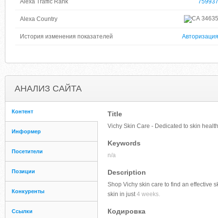
Alexa Traffic Rank
75993
3463
Alexa Country
История изменения показателей
Авторизаци
АНАЛИЗ САЙТА
Контент
Title
Vichy Skin Care - Dedicated to skin health
Информер
Keywords
Посетители
n/a
Позиции
Description
Shop Vichy skin care to find an effective 
Конкуренты
skin in just
4 weeks.
Кодировка
Ссылки