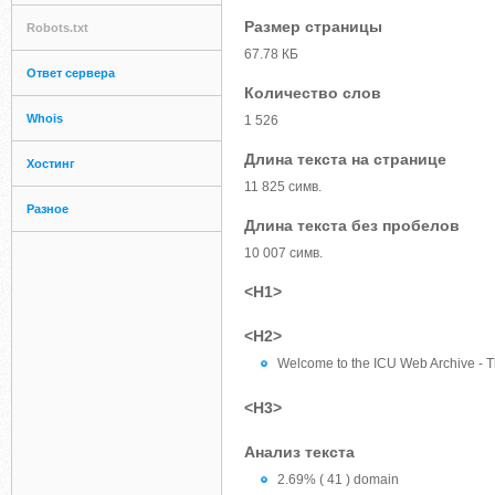
Размер страницы
Robots.txt
67.78 КБ
Ответ сервера
Количество слов
Whois
1 526
Длина текста на странице
Хостинг
11 825 симв.
Разное
Длина текста без пробелов
10 007 симв.
<H1>
<H2>
Welcome to the ICU Web Archive - The
<H3>
Анализ текста
2.69% ( 41 ) domain