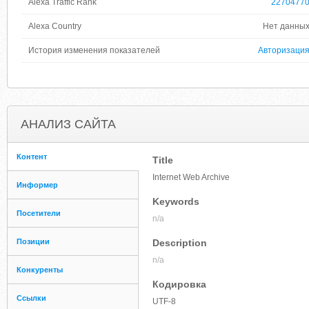
Alexa Traffic Rank
2270477
Alexa Country
Нет данны
История изменения показателей
Авторизаци
АНАЛИЗ САЙТА
Контент
Title
Internet Web Archive
Информер
Keywords
Посетители
n/a
Позиции
Description
n/a
Конкуренты
Кодировка
Ссылки
UTF-8