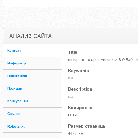
АНАЛИЗ САЙТА
Контент
Title
интернет галерея живописи В.О.Бабочи
Информер
Keywords
Посетители
n/a
Позиции
Description
n/a
Конкуренты
Кодировка
Ссылки
UTF-8
Размер страницы
Robots.txt
46.05 КБ