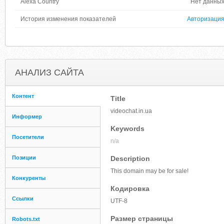
Alexa Country
Нет данны
История изменения показателей
Авторизаци
АНАЛИЗ САЙТА
Контент
Title
videochat.in.ua
Информер
Keywords
Посетители
n/a
Позиции
Description
This domain may be for sale!
Конкуренты
Кодировка
Ссылки
UTF-8
Размер страницы
Robots.txt