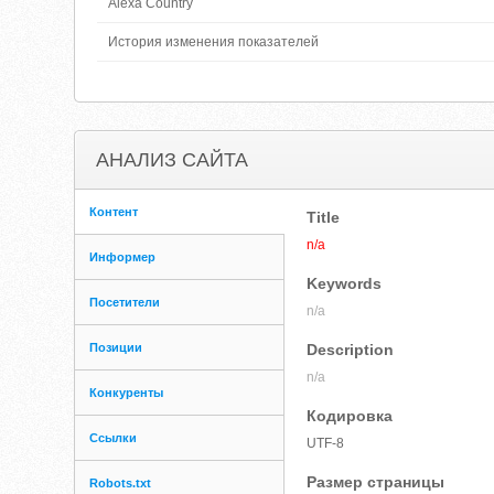
Alexa Country
История изменения показателей
АНАЛИЗ САЙТА
Контент
Title
n/a
Информер
Keywords
Посетители
n/a
Позиции
Description
n/a
Конкуренты
Кодировка
Ссылки
UTF-8
Размер страницы
Robots.txt