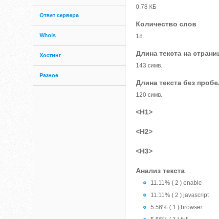
0.78 КБ
Ответ сервера
Количество слов
Whois
18
Длина текста на страни
Хостинг
143 симв.
Разное
Длина текста без проб
120 симв.
<H1>
<H2>
<H3>
Анализ текста
11.11% ( 2 ) enable
11.11% ( 2 ) javascript
5.56% ( 1 ) browser