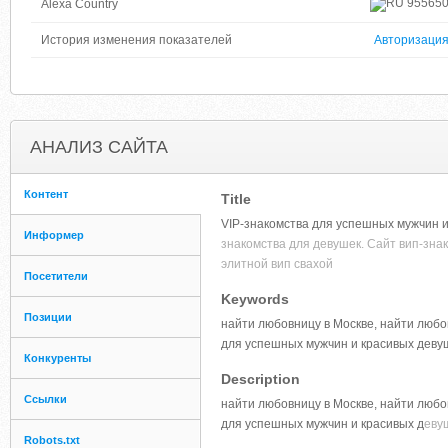
95565
Alexa Country
История изменения показателей
Авторизаци
АНАЛИЗ САЙТА
Контент
Title
VIP-знакомства для успешных мужчин 
Информер
знакомства для девушек. Сайт вип-знак
элитной вип свахой
Посетители
Keywords
Позиции
найти любовницу в Москве, найти любов
для успешных мужчин и красивых девуш
Конкуренты
Description
Ссылки
найти любовницу в Москве, найти любов
для успешных мужчин и красивых д
еву
Robots.txt