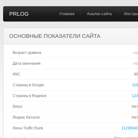
PRLOG
Главная
Анализ сайта
Инстру
ОСНОВНЫЕ ПОКАЗАТЕЛИ САЙТА
Возраст домена
n/
Дата окончания
n/
ИКС
8
Страниц в Google
11
Страниц в Яндексе
12
Dmoz
Не
Яндекс Каталог
Не
Alexa Traffic Rank
1123834