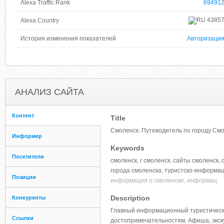
Alexa Traffic Rank
69491
4385
Alexa Country
История изменения показателей
Авторизаци
АНАЛИЗ САЙТА
Контент
Title
Смоленск. Путеводитель по городу Смол
Информер
Keywords
Посетители
смоленск, г смоленск, сайты смоленск
города смоленска, туристско-информац
Позиции
информация о смоленске, информац
Description
Конкуренты
Главный информационный туристически
Ссылки
достопримечательностям. Афиша, экск