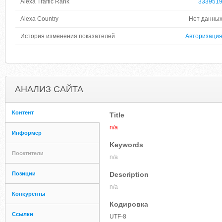
Alexa Traffic Rank
333951
Alexa Country
Нет данны
История изменения показателей
Авторизаци
АНАЛИЗ САЙТА
Контент
Title
n/a
Информер
Keywords
Посетители
n/a
Позиции
Description
n/a
Конкуренты
Кодировка
Ссылки
UTF-8