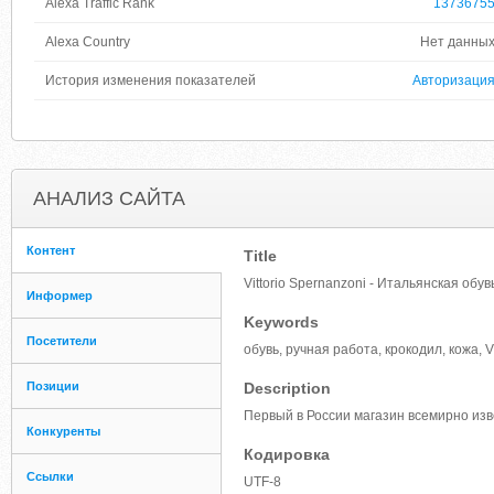
Alexa Traffic Rank
1373675
Alexa Country
Нет данны
История изменения показателей
Авторизаци
АНАЛИЗ САЙТА
Контент
Title
Vittorio Spernanzoni - Итальянская обу
Информер
Keywords
Посетители
обувь, ручная работа, крокодил, кожа, 
Позиции
Description
Первый в России магазин всемирно изве
Конкуренты
Кодировка
Ссылки
UTF-8