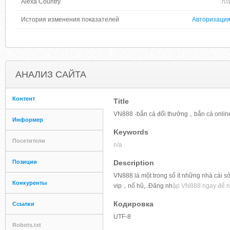
Alexa Country
n/
История изменения показателей
Авторизаци
АНАЛИЗ САЙТА
Контент
Title
VN888 -bắn cá đổi thưởng，bắn cá onlin
Информер
Keywords
Посетители
n/a
Позиции
Description
VN888 là một trong số ít những nhà cái sở
Конкуренты
vip，nổ hũ,..Đăng nh
ập VN888 ngay để n
Кодировка
Ссылки
UTF-8
Robots.txt