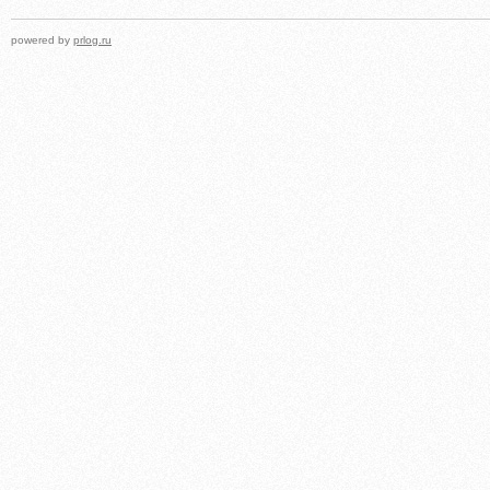
powered by
prlog.ru