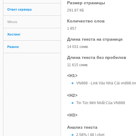
Размер страницы
Ответ сервера
291.87 КБ
Количество слов
Whois
1 857
Хостинг
Длина текста на странице
14 031 симв.
Разное
Длина текста без пробелов
11 615 симв.
<H1>
VN888 - Link Vào Nhà Cái vn888.i
<H2>
Tin Tức Mới Nhất Của VN888
<H3>
Анализ текста
2.58% ( 48 ) chơi