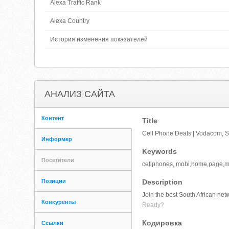
Alexa Traffic Rank
Alexa Country
История изменения показателей
АНАЛИЗ САЙТА
Контент
Title
Cell Phone Deals | Vodacom, 
Информер
Keywords
Посетители
cellphones, mobi,home,page,mo
Позиции
Description
Join the best South African ne
Конкуренты
Ready?
Кодировка
Ссылки