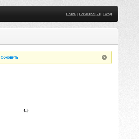
Связь
|
Регистрация
|
Вход
.
Обновить