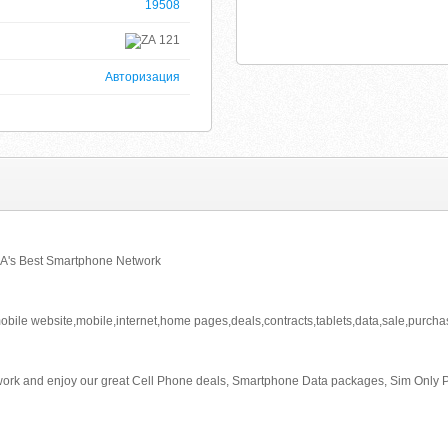
19508
121
Авторизация
SA's Best Smartphone Network
bile website,mobile,internet,home pages,deals,contracts,tablets,data,sale,purch
twork and enjoy our great Cell Phone deals, Smartphone Data packages, Sim Only Pl