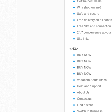
Get the best deals
Why shop online?
Safe and secure
Free delivery on all cont
Free SIM and connection
24/7 convenience at your 
Site links
<H3>
BUY NOW
BUY NOW
BUY NOW
BUY NOW
Vodacom South Africa
Help and Support
About Us
Contact us
Find a store
Switch to Business