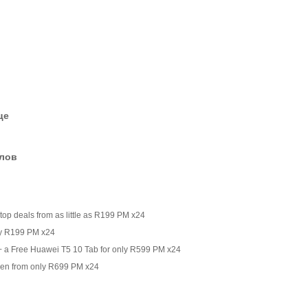
це
елов
op deals from as little as R199 PM x24
ly R199 PM x24
+ a Free Huawei T5 10 Tab for only R599 PM x24
een from only R699 PM x24