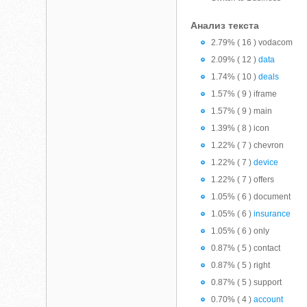
Анализ текста
2.79% ( 16 ) vodacom
2.09% ( 12 )
data
1.74% ( 10 )
deals
1.57% ( 9 ) iframe
1.57% ( 9 ) main
1.39% ( 8 ) icon
1.22% ( 7 ) chevron
1.22% ( 7 )
device
1.22% ( 7 ) offers
1.05% ( 6 ) document
1.05% ( 6 )
insurance
1.05% ( 6 ) only
0.87% ( 5 ) contact
0.87% ( 5 ) right
0.87% ( 5 ) support
0.70% ( 4 )
account