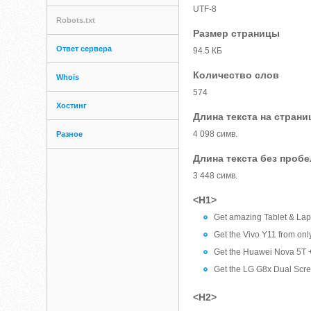
UTF-8
Robots.txt
Размер страницы
Ответ сервера
94.5 КБ
Количество слов
Whois
574
Хостинг
Длина текста на страни
4 098 симв.
Разное
Длина текста без проб
3 448 симв.
<H1>
Get amazing Tablet & Lapt
Get the Vivo Y11 from on
Get the Huawei Nova 5T 
Get the LG G8x Dual Scr
<H2>