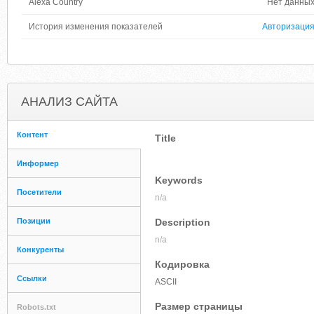
Alexa Country
Нет данны
История изменения показателей
Авторизаци
АНАЛИЗ САЙТА
Контент
Title
Информер
Keywords
Посетители
n/a
Позиции
Description
n/a
Конкуренты
Кодировка
Ссылки
ASCII
Размер страницы
Robots.txt