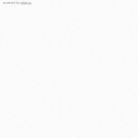
powered by
prlog.ru