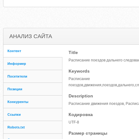
АНАЛИЗ САЙТА
Контент
Title
Расписание поездов дальнего следован
Информер
Keywords
Посетители
Расписание
поездов,движения,поездов,дальнего,сл
Позиции
Description
Конкуренты
Расписание движения поездов, Распис
Кодировка
Ссылки
UTF-8
Robots.txt
Размер страницы