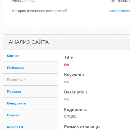
Alexa Country
Нет данны
История изменения показателей
Авторизаци
АНАЛИЗ САЙТА
Контент
Title
n/a
Информер
Keywords
Посетители
n/a
Позиции
Description
n/a
Конкуренты
Кодировка
Ссылки
CP1251
Размер страницы
Robots.txt