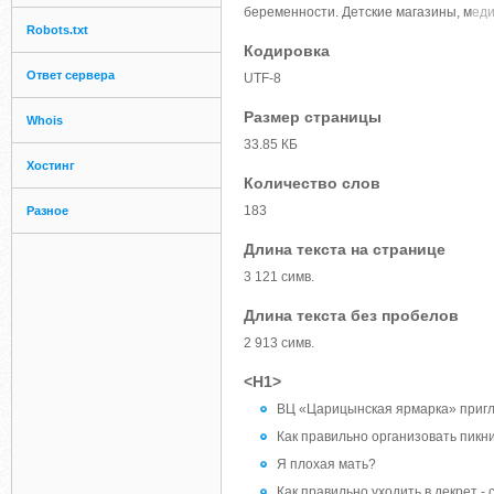
беременности. Детские магазины, м
еди
Robots.txt
Кодировка
Ответ сервера
UTF-8
Размер страницы
Whois
33.85 КБ
Хостинг
Количество слов
183
Разное
Длина текста на странице
3 121 симв.
Длина текста без пробелов
2 913 симв.
<H1>
ВЦ «Царицынская ярмарка» приг
Как правильно организовать пикн
Я плохая мать?
Как правильно уходить в декрет -