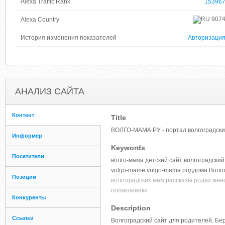
Alexa Traffic Rank
15396
907
Alexa Country
История изменения показателей
Авторизаци
АНАЛИЗ САЙТА
Контент
Title
ВОЛГО-МАМА.РУ - портал волгоградски
Информер
Keywords
Посетители
волго-мама детский сайт волгоградск
volgo-mame volgo-mama роддома Волго
Позиции
волгоградских мам рассказы родах жен
поликлиники
Конкуренты
Description
Ссылки
Волгоградский сайт для родителей. Бе