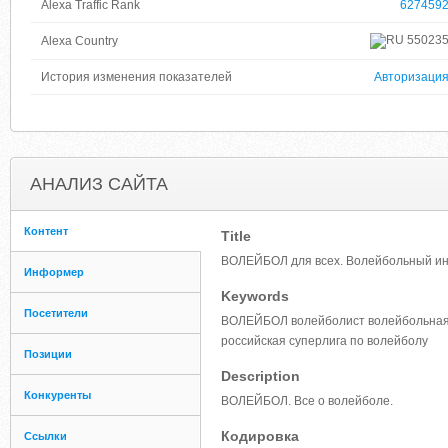
Alexa Traffic Rank
627459
55023
Alexa Country
История изменения показателей
Авторизаци
АНАЛИЗ САЙТА
Контент
Title
ВОЛЕЙБОЛ для всех. Волейбольный ин
Информер
Keywords
Посетители
ВОЛЕЙБОЛ волейболист волейбольная п
российская суперлига по волейболу
Позиции
Description
Конкуренты
ВОЛЕЙБОЛ. Все о волейболе.
Кодировка
Ссылки