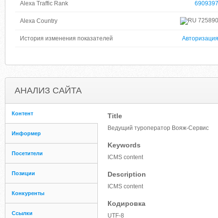
Alexa Traffic Rank
690939
72589
Alexa Country
История изменения показателей
Авторизаци
АНАЛИЗ САЙТА
Контент
Title
Ведущий туроператор Вояж-Сервис
Информер
Keywords
Посетители
ICMS content
Позиции
Description
ICMS content
Конкуренты
Кодировка
Ссылки
UTF-8