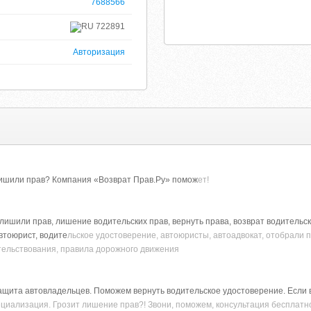
7688566
722891
Авторизация
ишили прав? Компания «Возврат Прав.Ру» помож
ет!
 лишили прав, лишение водительских прав, вернуть права, возврат водительс
автоюрист, водите
льское удостоверение, автоюристы, автоадвокат, отобрали п
етельствования, правила дорожного движения
защита автовладельцев. Поможем вернуть водительское удостоверение. Если
ециализация. Грозит лишение прав?! Звони, поможем, консультация бесплатно