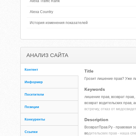
Alexa Traffic Rank
Alexa Country
История изменения показателей
АНАЛИЗ САЙТА
Контент
Title
Грозит лишение прав? Уже л
Информер
Keywords
Посетители
лишение прав, возврат прав,
возврат водительских прав, 
Позиции
встречку, отказ от медосвид
Description
Конкуренты
ВозвратПрав.Ру - правовая 
Ссылки
во
дительских прав - наша сп