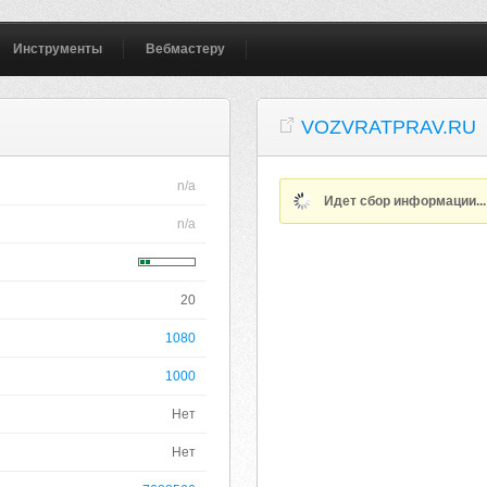
Инструменты
Вебмастеру
VOZVRATPRAV.RU
n/a
Идет сбор информации..
n/a
20
1080
1000
Нет
Нет