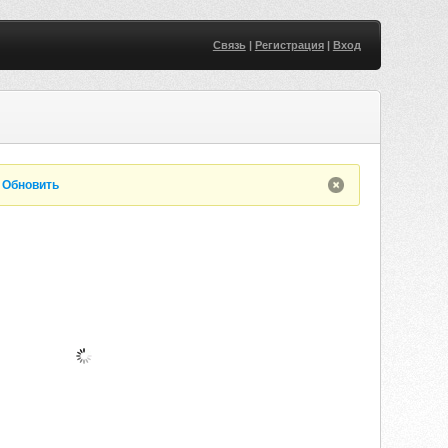
Связь
|
Регистрация
|
Вход
.
Обновить