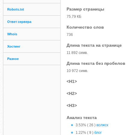
Размер страницы
Robots.txt
75.79 КБ
Ответ сервера
Количество слов
Whois
736
Длина текста на странице
Хостинг
11 892 симв.
Разное
Длина текста без пробелов
10 972 симв.
<H1>
<H2>
<H3>
Анализ текста
3.53% ( 26 )
волжск
1.22% ( 9 )
блог