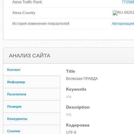
Alexa Traffic Rank
77258
4926
Alexa Country
История изменения показателей
Авторизаци
АНАЛИЗ САЙТА
Контент
Title
Волжская ПРАВДА
Информер
Keywords
Посетители
n/a
Позиции
Description
n/a
Конкуренты
Кодировка
Ссылки
UTF-8