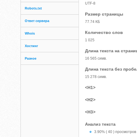
UTF-8
Robots.txt
Размер страницы
Ответ сервера
77.74 КБ
Количество слов
Whois
1 025
Хостинг
Длина текста на страни
16 565 симв.
Разное
Длина текста без проб
15 278 симв.
<H1>
<H2>
<H3>
Анализ текста
3.90% ( 40 ) просмотров