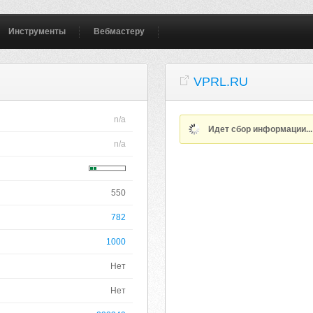
Инструменты
Вебмастеру
VPRL.RU
n/a
Идет сбор информации..
n/a
550
782
1000
Нет
Нет