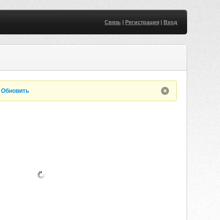
Связь
|
Регистрация
|
Вход
.
Обновить