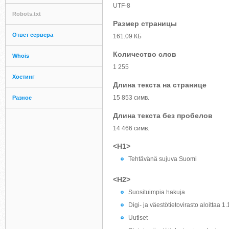
UTF-8
Robots.txt
Размер страницы
Ответ сервера
161.09 КБ
Количество слов
Whois
1 255
Хостинг
Длина текста на странице
15 853 симв.
Разное
Длина текста без пробелов
14 466 симв.
<H1>
Tehtävänä sujuva Suomi
<H2>
Suosituimpia hakuja
Digi- ja väestötietovirasto aloittaa 1
Uutiset