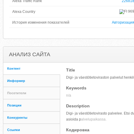
Alexa Traffic Rank
22681
96
Alexa Country
История изменения показателей
Авторизаци
АНАЛИЗ САЙТА
Контент
Title
Digi- ja väestötietoviraston palvelut henkil
Информер
Keywords
Посетители
n/a
Позиции
Description
Digi- ja väestötietovirasto palvelee. Etsi d
Конкуренты
asioida p
alvelupaikassa.
Кодировка
Ссылки