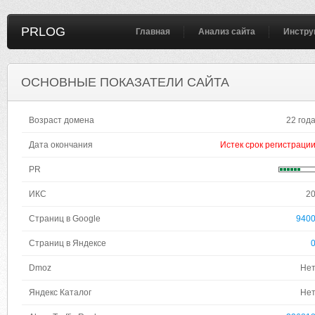
PRLOG
Главная
Анализ сайта
Инстру
ОСНОВНЫЕ ПОКАЗАТЕЛИ САЙТА
Возраст домена
22 год
Дата окончания
Истек срок регистраци
PR
ИКС
2
Страниц в Google
940
Страниц в Яндексе
Dmoz
Не
Яндекс Каталог
Не