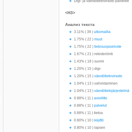
Digi- ja väestötietovirasto palvelee
<H3>
Анализ текста
3.11% ( 39 )
ulkomailla
1.75% ( 22 )
muut
1.75% ( 22 )
tietosuojaseloste
1.67% ( 21 ) rekisteröinti
1.43% ( 18 ) suomi
1.20% ( 15 ) digi-
1.20% ( 15 )
väestötietovirasto
1.04% ( 13 ) vahvistaminen
1.04% ( 13 )
väestötietojärjestelmä
0.88% ( 11 )
avioliitto
0.88% ( 11 )
palvelut
0.88% ( 11 ) tietoa
0.80% ( 10 )
käyttö
0.80% ( 10 ) lapsen