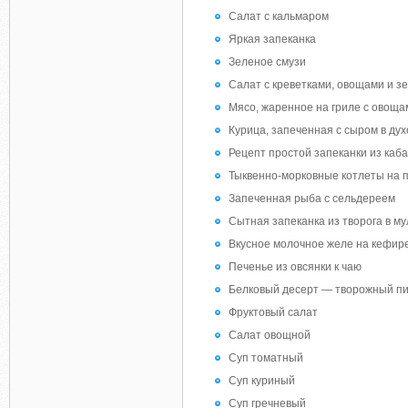
Салат с кальмаром
Яркая запеканка
Зеленое смузи
Салат с креветками, овощами и з
Мясо, жаренное на гриле с овоща
Курица, запеченная с сыром в дух
Рецепт простой запеканки из каб
Тыквенно-морковные котлеты на 
Запеченная рыба с сельдереем
Сытная запеканка из творога в му
Вкусное молочное желе на кефир
Печенье из овсянки к чаю
Белковый десерт — творожный пи
Фруктовый салат
Салат овощной
Суп томатный
Суп куриный
Суп гречневый