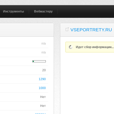
Инструменты
Вебмастеру
VSEPORTRETY.RU
n/a
Идет сбор информации..
n/a
20
1290
1000
Нет
Нет