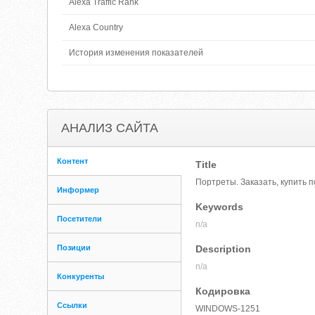
Alexa Traffic Rank
Alexa Country
История изменения показателей
АНАЛИЗ САЙТА
Контент
Title
Портреты. Заказать, купить 
Информер
Keywords
Посетители
n/a
Позиции
Description
n/a
Конкуренты
Кодировка
Ссылки
WINDOWS-1251