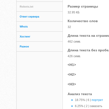
Размер страницы
Robots.txt
32.95 КБ
Ответ сервера
Количество слов
Whois
32
Длина текста на страни
Хостинг
462 симв.
Разное
Длина текста без проб
426 симв.
<H1>
<H2>
<H3>
Анализ текста
18.75% ( 6 )
портрет
6.25% ( 2 ) заказать