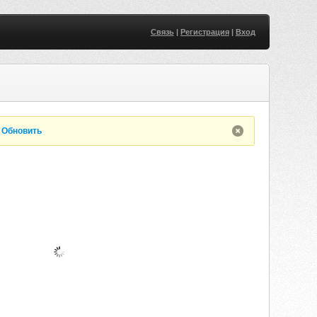
Связь
|
Регистрация
|
Вход
.
Обновить