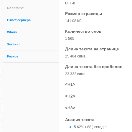
UTF-8
Robots.txt
Размер страницы
Ответ сервера
141.08 КБ
Количество слов
Whois
1 565
Хостинг
Длина текста на странице
25 484 симв.
Разное
Длина текста без пробелов
23 332 симв.
<H1>
<H2>
<H3>
Анализ текста
5.62% ( 88 ) сегодня