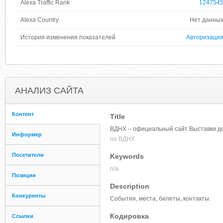
Alexa Traffic Rank
124754
Alexa Country
Нет данны
История изменения показателей
Авторизаци
АНАЛИЗ САЙТА
Контент
Title
ВДНХ – официальный сайт Выставки до
Информер
на ВДНХ
Посетители
Keywords
n/a
Позиции
Description
Конкуренты
События, места, билеты, контакты.
Кодировка
Ссылки