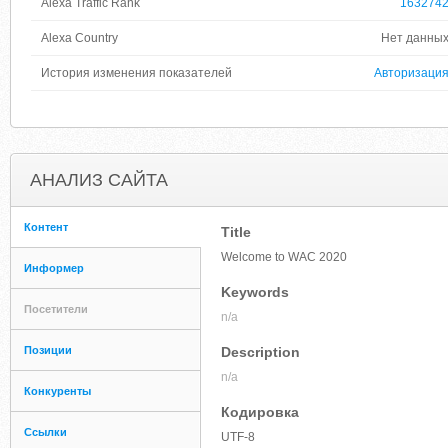
Alexa Traffic Rank
163274
Alexa Country
Нет данны
История изменения показателей
Авторизаци
АНАЛИЗ САЙТА
Контент
Title
Welcome to WAC 2020
Информер
Keywords
Посетители
n/a
Позиции
Description
n/a
Конкуренты
Кодировка
Ссылки
UTF-8