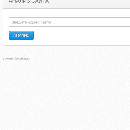
АНАЛИЗ САЙТА
ANDERSON-DER.BLOGSPOT.COM.ES
SESCUB
powered by
prlog.ru