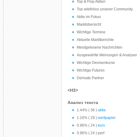
Top & Flop Aktien
Top wikifolios unserer Community
Aktie im Fokus
Marktübersicht
Wichtige Termine
Aktuelle Marktberichte
Meistgelesene Nachrichten
Ausgewählte Meinungen & Analyse
Wichtige Devisenkurse
Wichtige Futures
Derivate Partner
<H3>
Анализ текста
1.44% ( 36 )
aktie
1.16% ( 29 )
wertpapier
0.96% ( 24 )
kurs
0.96% ( 24 ) perf