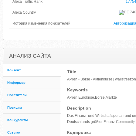
Alexa Traffic Rank
1775
74
Alexa Country
История изменения показателей
Авторизаци
АНАЛИЗ САЙТА
Контент
Title
Aktien - Börse - Aktienkurse | wallstreet:on
Информер
Keywords
Посетители
Aktien,Eurokrise,Börse,Märkte
Позиции
Description
Das Finanz- und Wirtschaftsportal rund u
Конкуренты
Deutschlands größter Finanz-Co
mmunity.
Кодировка
Ссылки