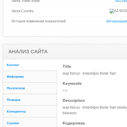
Alexa Traffic Rank
89239
802
Alexa Country
История изменения показателей
Авторизаци
АНАЛИЗ САЙТА
Контент
Title
wap.Net.az - Axtardığını Bizde Tap!
Информер
Keywords
Посетители
n/a
Позиции
Description
wap.Net.az - Axtardığını Bizde Tap! istədi
Конкуренты
bilərsiniz
Кодировка
Ссылки