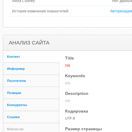
Alexa Country
Нет данны
История изменения показателей
Авторизаци
АНАЛИЗ САЙТА
Контент
Title
n/a
Информер
Keywords
Посетители
n/a
Позиции
Description
n/a
Конкуренты
Кодировка
Ссылки
UTF-8
Размер страницы
Robots.txt