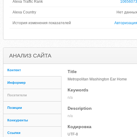
Alexa Traffic Rank
1065607
Alexa Country
Нет данны
История изменения показателей
Авторизаци
АНАЛИЗ САЙТА
Контент
Title
Metropolitan Washington Ear Home
Информер
Keywords
Посетители
n/a
Позиции
Description
n/a
Конкуренты
Кодировка
Ссылки
UTF-8