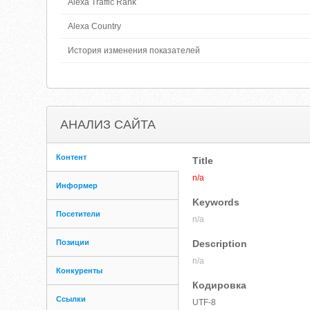
Alexa Traffic Rank
Alexa Country
История изменения показателей
АНАЛИЗ САЙТА
Контент
Title
n/a
Информер
Keywords
Посетители
n/a
Позиции
Description
n/a
Конкуренты
Кодировка
Ссылки
UTF-8