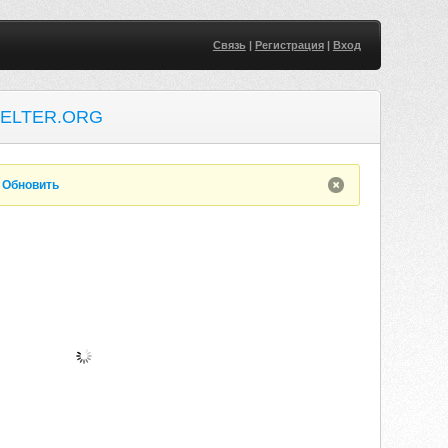
Связь
|
Регистрация
|
Вход
ELTER.ORG
.
Обновить