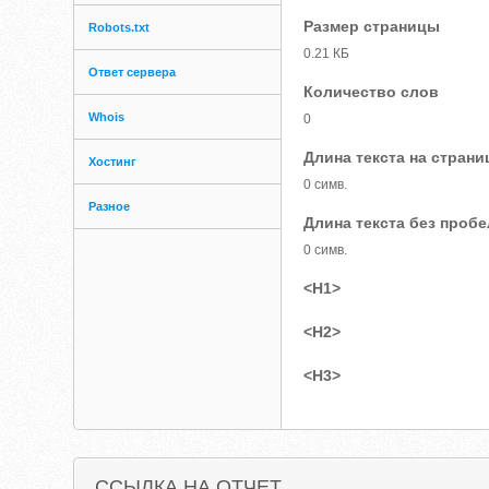
Размер страницы
Robots.txt
0.21 КБ
Ответ сервера
Количество слов
Whois
0
Длина текста на страни
Хостинг
0 симв.
Разное
Длина текста без проб
0 симв.
<H1>
<H2>
<H3>
ССЫЛКА НА ОТЧЕТ