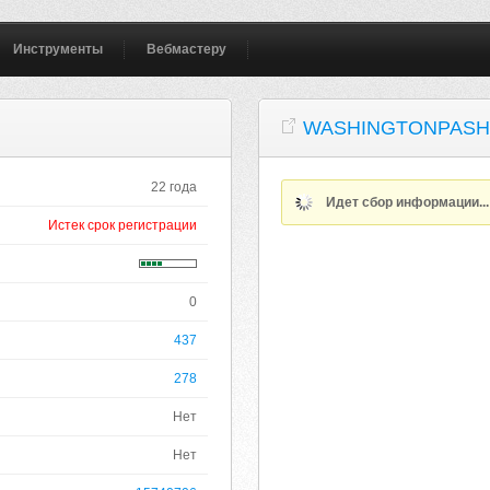
Инструменты
Вебмастеру
WASHINGTONPASH
22 года
Идет сбор информации..
Истек срок регистрации
0
437
278
Нет
Нет