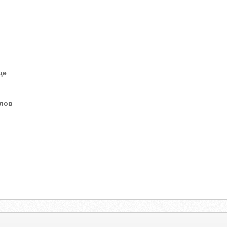
це
елов