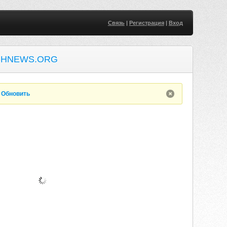
Связь
|
Регистрация
|
Вход
SHNEWS.ORG
.
Обновить