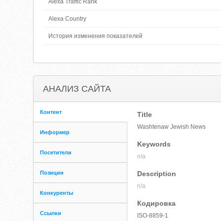
Alexa Traffic Rank
Alexa Country
История изменения показателей
АНАЛИЗ САЙТА
Контент
Title
Washtenaw Jewish News
Информер
Keywords
Посетители
n/a
Позиции
Description
n/a
Конкуренты
Кодировка
Ссылки
ISO-8859-1