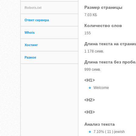
Размер страницы
Robots.txt
7.03 КБ
Ответ сервера
Количество слов
Whois
155
Длина текста на страни
Хостинг
1 178 симв.
Разное
Длина текста без проб
999 симв.
<H1>
Welcome
<H2>
<H3>
Анализ текста
7.10% ( 11 ) jewish