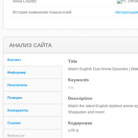
2565
Alexa Country
История изменения показателей
Авторизаци
АНАЛИЗ САЙТА
Контент
Title
Watch English Dub Anime Episodes | Wa
Информер
Keywords
Посетители
n/a
Позиции
Description
Watch the latest English dubbed anime epis
Конкуренты
Shippuden and more!
Кодировка
Ссылки
UTF-8
Robots.txt