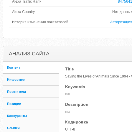
Alexa Traffic Rank
847564
Alexa Country
Нет данны
История изменения показателей
Авторизаци
АНАЛИЗ САЙТА
Контент
Title
Saving the Lives of Animals Since 1994
Информер
Keywords
Посетители
n/a
Позиции
Description
n/a
Конкуренты
Кодировка
Ссылки
UTF-8