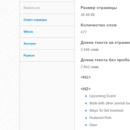
Размер страницы
Robots.txt
36.46 КБ
Ответ сервера
Количество слов
Whois
477
Длина текста на страни
Хостинг
3 446 симв.
Разное
Длина текста без проб
2 842 симв.
<H1>
<H2>
Upcoming Event
Walk with other animal l
Ways To Get Involved
Featured Pets
Oren