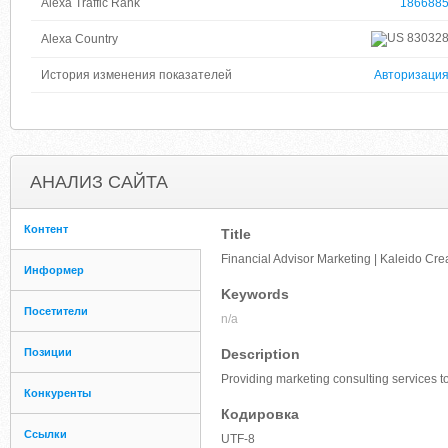
Alexa Traffic Rank
186688
83032
Alexa Country
История изменения показателей
Авторизаци
АНАЛИЗ САЙТА
Контент
Title
Financial Advisor Marketing | Kaleido Cre
Информер
Keywords
Посетители
n/a
Позиции
Description
Providing marketing consulting services to
Конкуренты
Кодировка
Ссылки
UTF-8