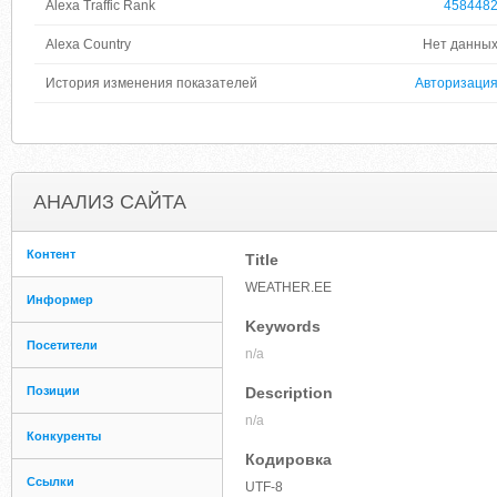
Alexa Traffic Rank
458448
Alexa Country
Нет данны
История изменения показателей
Авторизаци
АНАЛИЗ САЙТА
Контент
Title
WEATHER.EE
Информер
Keywords
Посетители
n/a
Позиции
Description
n/a
Конкуренты
Кодировка
Ссылки
UTF-8