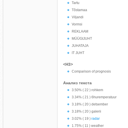
Tartu
Tõstamaa
Viljandi
Vormsi
REKLAAM
MÜÜGIJUHT
JUHATAJA
IT JUHT
<H3>
Comparison of prognosis
Анализ текста
3.50% ( 22 ) rohkem
3.34% ( 21 ) 6huremperatuur
3.18% ( 20 ) detsember
3.18% ( 20 ) galerii
3.02% ( 19 )
radar
1.75% ( 11 ) weather