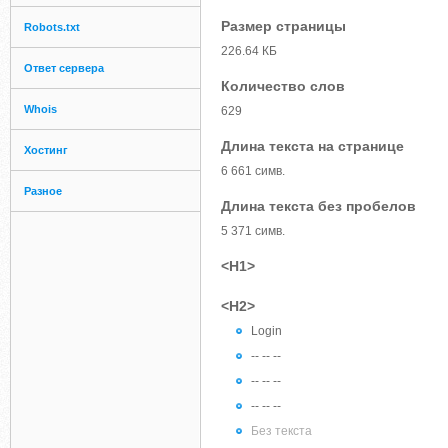
Размер страницы
Robots.txt
226.64 КБ
Ответ сервера
Количество слов
Whois
629
Длина текста на странице
Хостинг
6 661 симв.
Разное
Длина текста без пробелов
5 371 симв.
<H1>
<H2>
Login
-- -- --
-- -- --
-- -- --
Без текста