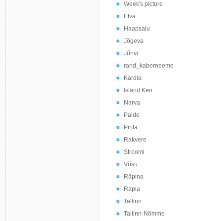
Week's picture
Elva
Haapsalu
Jõgeva
Jõhvi
rand_kaberneeme
Kärdla
Island Keri
Narva
Paide
Pirita
Rakvere
Stroomi
Võsu
Räpina
Rapla
Tallinn
Tallinn-Nõmme